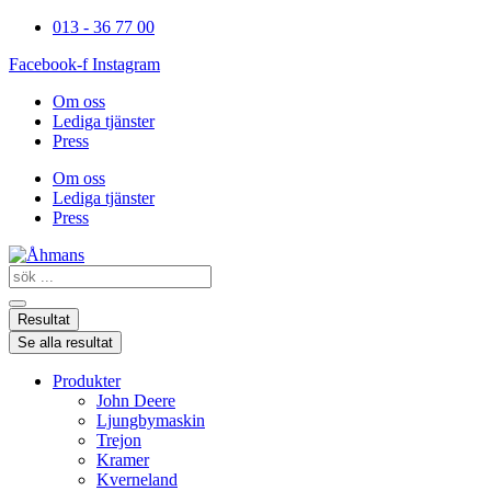
Hoppa
013 - 36 77 00
till
Facebook-f
Instagram
innehåll
Om oss
Lediga tjänster
Press
Om oss
Lediga tjänster
Press
Search
...
Resultat
Se alla resultat
Produkter
John Deere
Ljungbymaskin
Trejon
Kramer
Kverneland