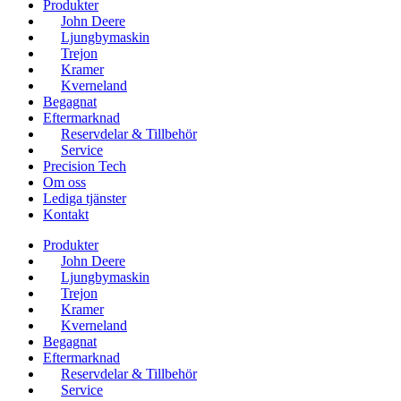
Produkter
John Deere
Ljungbymaskin
Trejon
Kramer
Kverneland
Begagnat
Eftermarknad
Reservdelar & Tillbehör
Service
Precision Tech
Om oss
Lediga tjänster
Kontakt
Produkter
John Deere
Ljungbymaskin
Trejon
Kramer
Kverneland
Begagnat
Eftermarknad
Reservdelar & Tillbehör
Service