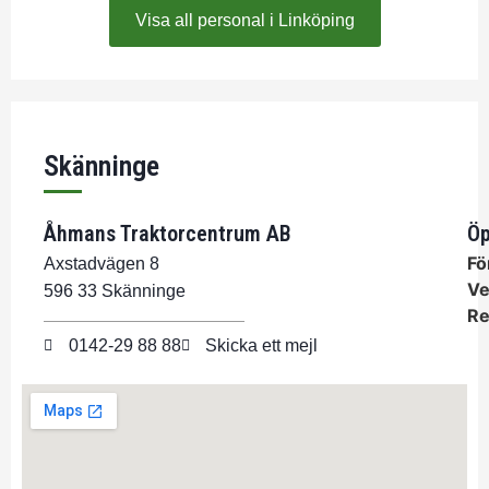
Visa all personal i Linköping
Skänninge
Åhmans Traktorcentrum AB
Öp
Fö
Axstadvägen 8
Ve
596 33 Skänninge
Re
0142-29 88 88
Skicka ett mejl