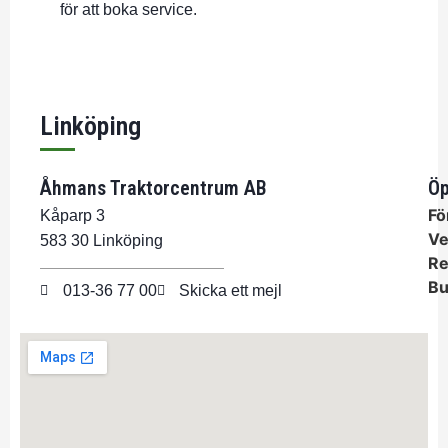
för att boka service.
Linköping
Åhmans Traktorcentrum AB
Öp
Fö
Kåparp 3
Ve
583 30 Linköping
Re
Bu
013-36 77 00
Skicka ett mejl