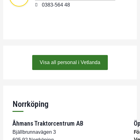
0383-564 48
Visa all personal i Vetlanda
Norrköping
Åhmans Traktorcentrum AB
Öp
Fö
Bjällbrunnavägen 3
Ve
605 92 Norrköping