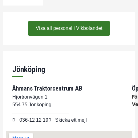
Visa all personal i Vikbolandet
Jönköping
Åhmans Traktorcentrum AB
Öp
Fö
Hjortronvägen 1
Ve
554 75 Jönköping
036-12 12 19
Skicka ett mejl