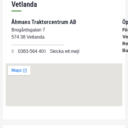
Vetlanda
Åhmans Traktorcentrum AB
Öp
Fö
Brogårdsgatan 7
Ve
574 38 Vetlanda
Re
Bu
0383-564 40
Skicka ett mejl