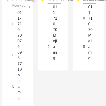
Norrköping
01
01
01
1-
1-
1-
71
71
71
0
0
0
70
70
70
M
M
07
ejl
ejl
6-
a
a
69
mi
mi
6
g
g
77
10
M
ejl
a
mi
g