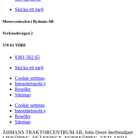
Skicka ett mejl
Motorcentralen i Rydsnäs AB
Verkstadsvägen 2
570 61 YDRE
0381-502 65
Skicka ett mejl
Сookie settings
Integritetspolicy
Reseller
Sitemap
Сookie settings
Integritetspolicy
Reseller
Sitemap
ÅHMANS TRAKTORCENTRUM AB, John Deere återförsäljare
LINKÖPING, SKÄNNINGE, NORRKÖPING, VETLANDA,