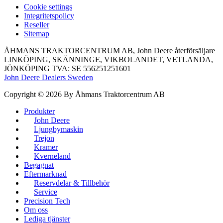
Сookie settings
Integritetspolicy
Reseller
Sitemap
ÅHMANS TRAKTORCENTRUM AB, John Deere återförsäljare
LINKÖPING, SKÄNNINGE, VIKBOLANDET, VETLANDA,
JÖNKÖPING TVA: SE 556251251601
John Deere Dealers Sweden
Copyright © 2026 By Åhmans Traktorcentrum AB
Produkter
John Deere
Ljungbymaskin
Trejon
Kramer
Kverneland
Begagnat
Eftermarknad
Reservdelar & Tillbehör
Service
Precision Tech
Om oss
Lediga tjänster