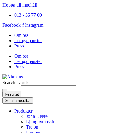
Hoppa till innehåll
013 - 36 77 00
Facebook-f
Instagram
Om oss
Lediga tjänster
Press
Om oss
Lediga tjänster
Press
Search ...
Resultat
Se alla resultat
Produkter
John Deere
Ljungbymaskin
Trejon
Kramer