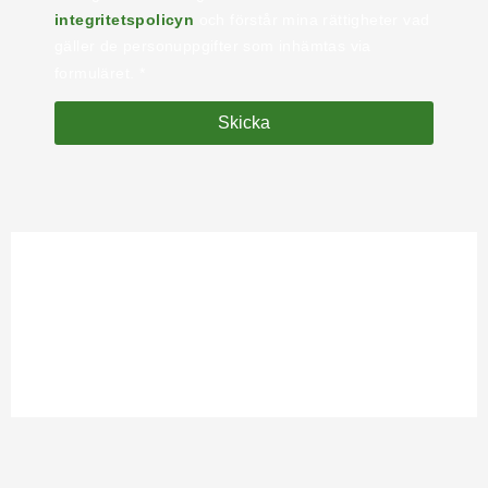
integritetspolicyn
och förstår mina rättigheter vad
gäller de personuppgifter som inhämtas via
formuläret. *
Skicka