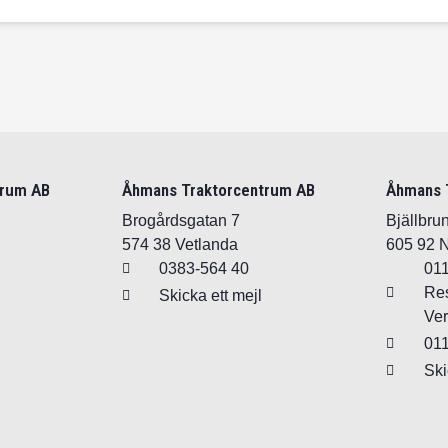
trum AB
Åhmans Traktorcentrum AB
Åhmans 
Brogårdsgatan 7
Bjällbr
574 38 Vetlanda
605 92 
0383-564 40
011
Res
Skicka ett mejl
Ver
011
Ski