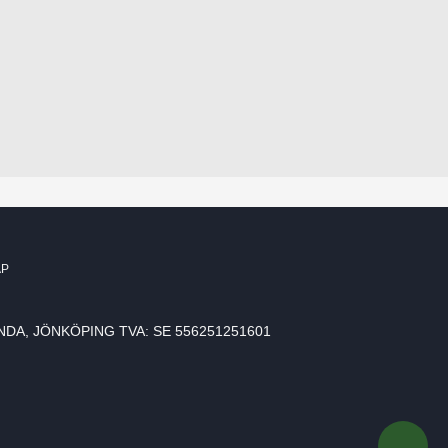
AP
NDA, JÖNKÖPING TVA: SE 556251251601