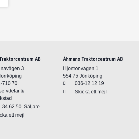
Traktorcentrum AB
Åhmans Traktorcentrum AB
unnavägen 3
Hjortronvägen 1
Norrköping
554 75 Jönköping
-710 70,
036-12 12 19
ervdelar &
Skicka ett mejl
kstad
-34 62 50, Säljare
cka ett mejl