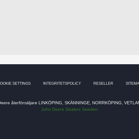
OOKIE SETTINGS
INTEGRITETSPOLICY
RESELLER
SITEM
re återförsäljare LINKÖPING, SKÄNNINGE, NORRKÖPING, VETLA
John Deere Dealers Sweden