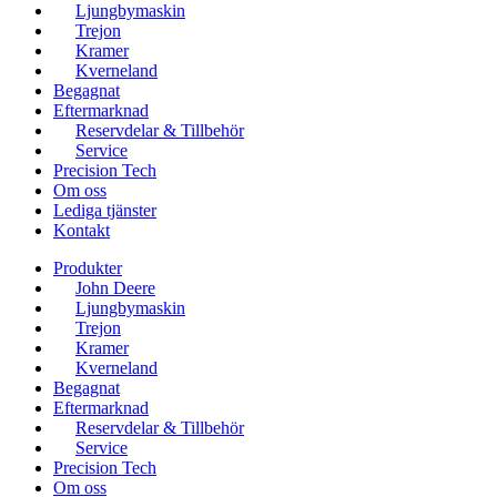
Ljungbymaskin
Trejon
Kramer
Kverneland
Begagnat
Eftermarknad
Reservdelar & Tillbehör
Service
Precision Tech
Om oss
Lediga tjänster
Kontakt
Produkter
John Deere
Ljungbymaskin
Trejon
Kramer
Kverneland
Begagnat
Eftermarknad
Reservdelar & Tillbehör
Service
Precision Tech
Om oss