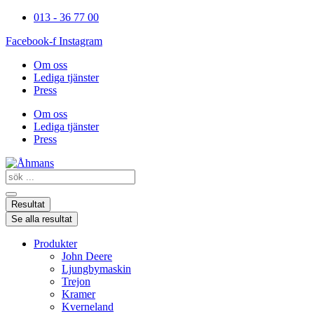
Hoppa
013 - 36 77 00
till
Facebook-f
Instagram
innehåll
Om oss
Lediga tjänster
Press
Om oss
Lediga tjänster
Press
Search
...
Resultat
Se alla resultat
Produkter
John Deere
Ljungbymaskin
Trejon
Kramer
Kverneland