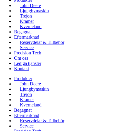
Produkter
John Deere
Ljungbymaskin
Trejon
Kramer
Kverneland
Begagnat
Eftermarknad
Reservdelar & Tillbehör
Service
Precision Tech
Om oss
Lediga tjänster
Kontakt
Produkter
John Deere
Ljungbymaskin
Trejon
Kramer
Kverneland
Begagnat
Eftermarknad
Reservdelar & Tillbehör
Service