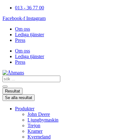
Hoppa
013 - 36 77 00
till
Facebook-f
Instagram
innehåll
Om oss
Lediga tjänster
Press
Om oss
Lediga tjänster
Press
Search
...
Resultat
Se alla resultat
Produkter
John Deere
Ljungbymaskin
Trejon
Kramer
Kverneland